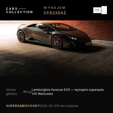
WYNAJEM
☰
EN
SPRZEDAŻ
Strona
Lamborghini Huracan EVO — wynajem superauta
/
Blog
/
główna
V10 Warszawa
SUPERSAMOCHODY
2026-05-01
5 min czytania