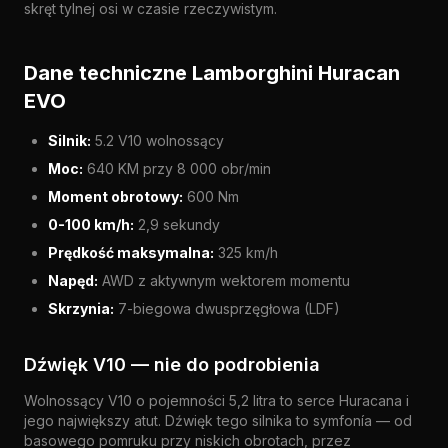
skręt tylnej osi w czasie rzeczywistym.
Dane techniczne Lamborghini Huracan
EVO
Silnik:
5.2 V10 wolnossący
Moc:
640 KM przy 8 000 obr/min
Moment obrotowy:
600 Nm
0-100 km/h:
2,9 sekundy
Prędkość maksymalna:
325 km/h
Napęd:
AWD z aktywnym wektorem momentu
Skrzynia:
7-biegowa dwusprzęgłowa (LDF)
Dźwięk V10 — nie do podrobienia
Wolnossący V10 o pojemności 5,2 litra to serce Huracana i
jego największy atut. Dźwięk tego silnika to symfonía — od
basowego pomruku przy niskich obrotach, przez