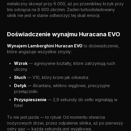
metaliczny skowyt przy 6 000, aż po przenikliwy krzyk przy
linii odcięcia na 8 600 obr/min. Żaden turbodoładowany
silnik nie jest w stanie odtworzyć tej skali emocji.
Doświadczenie wynajmu Huracana EVO
Wynajem Lamborghini Huracan EVO
to doświadczenie,
które angażuje wszystkie zmysły:
Wzrok
— agresywne kształty, które zatrzymują ruch
uliczny
Słuch
— V10, który brzmi jak orkiestra
Dotyk
— Alcantara, włókno węglowe, precyzyjne
przełączniki
Przyspieszenie
— 2,9 sekundy do setki wgniatają w
fotel
To nie jest jazda — to rytuał. Od momentu otwarcia
nożycowych drzwi, przez odpalenie silnika, aż po pierwszy
ostry gaz — każda sekunda jest wyjątkowa.