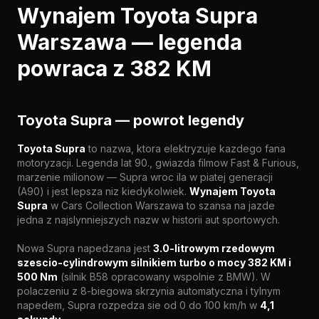
Wynajem Toyota Supra
Warszawa — legenda
powraca z 382 KM
Toyota Supra — powrot legendy
Toyota Supra
to nazwa, ktora elektryzuje kazdego fana
motoryzacji. Legenda lat 90., gwiazda filmow Fast & Furious,
marzenie milionow — Supra wroc ila w piatej generacji
(A90) i jest lepsza niz kiedykolwiek.
Wynajem Toyota
Supra
w Cars Collection Warszawa to szansa na jazde
jedna z najslynniejszych nazw w historii aut sportowych.
Nowa Supra napedzana jest
3.0-litrowym rzedowym
szescio-cylindrowym silnikiem turbo o mocy 382 KM i
500 Nm
(silnik B58 opracowany wspolnie z BMW). W
polaczeniu z 8-biegowa skrzynia automatyczna i tylnym
napedem, Supra rozpedza sie od 0 do 100 km/h w
4,1