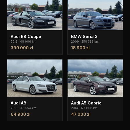
Audi R8 Coupé
BMW Seria 3
2015 · 48 086 km
2009 · 258 783 km
390 000 zl
18 900 zl
Audi A8
Audi A5 Cabrio
2013 · 161 954 km
2014 · 177 868 km
64 900 zl
47 000 zl