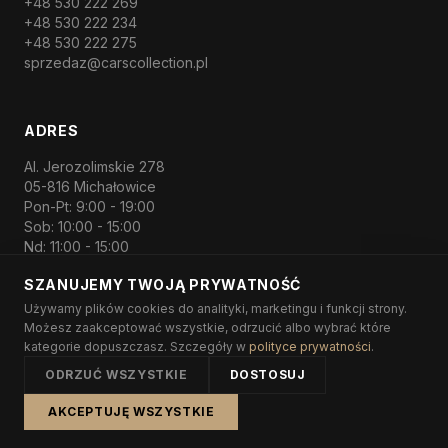
+48 530 222 269
+48 530 222 234
+48 530 222 275
sprzedaz
@carscollection.pl
ADRES
Al. Jerozolimskie 278
05-816 Michałowice
Pon-Pt: 9:00 - 19:00
Sob: 10:00 - 15:00
Nd: 11:00 - 15:00
SZANUJEMY TWOJĄ PRYWATNOŚĆ
Używamy plików cookies do analityki, marketingu i funkcji strony.
Możesz zaakceptować wszystkie, odrzucić albo wybrać które
©
2026
Cars Collection.
Wszelkie prawa zastrzeżone.
kategorie dopuszczasz. Szczegóły w
polityce prywatności
.
Polityka prywatności
ODRZUĆ WSZYSTKIE
DOSTOSUJ
Ustawienia cookies
AKCEPTUJĘ WSZYSTKIE