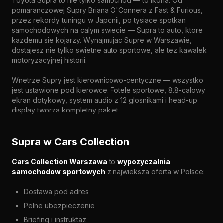
Toyota Supra to nie tylko samochod — to ikona. Od
pomaranczowej Supry Briana O'Connera z Fast & Furious,
przez rekordy tuningu w Japonii, po tysiace spotkan
samochodowych na calym swiecie — Supra to auto, ktore
kazdemu sie kojarzy. Wynajmujac Supre w Warszawie,
dostajesz nie tylko swietne auto sportowe, ale tez kawalek
motoryzacyjnej historii.
Wnetrze Supry jest kierownicowo-centyczne — wszystko
jest ustawione pod kierowce. Fotele sportowe, 8.8-calowy
ekran dotykowy, system audio z 12 glosnikami i head-up
display tworza kompletny pakiet.
Supra w Cars Collection
Cars Collection Warszawa
to
wypozyczalnia
samochodow sportowych
z najwieksza oferta w Polsce:
Dostawa pod adres
Pelne ubezpieczenie
Briefing i instruktaz