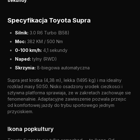
sekundy
.
Specyfikacja Toyota Supra
Silnik:
3.0 R6 Turbo (B58)
Moc:
382 KM / 500 Nm
0-100 km/h:
4,1 sekundy
Naped:
tylny (RWD)
Skrzynia:
8-biegowa automatyczna
Supra jest krotka (4,38 m), lekka (1495 kg) i ma idealny
rozklad masy 50:50. Nisko osadzony srodek ciezkosci i
sztywna platforma sprawiaja, ze w zakretach zachowuje sie
fenomenalnie. Adaptacyjne zawieszenie pozwala przejsc
od komfortowej jazdy do trybu sportowego jednym
przyciskiem.
Ikona popkultury