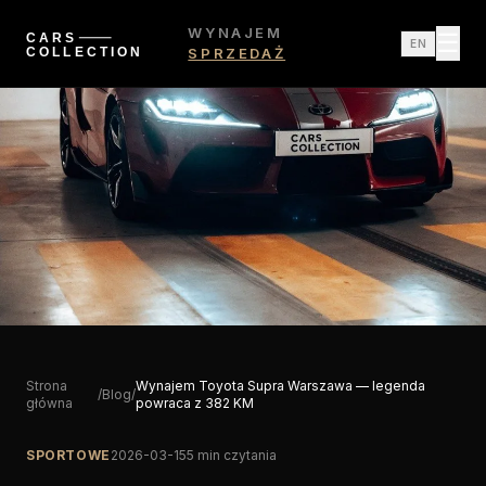
WYNAJEM
☰
EN
SPRZEDAŻ
Strona
Wynajem Toyota Supra Warszawa — legenda
/
Blog
/
główna
powraca z 382 KM
SPORTOWE
2026-03-15
5 min czytania