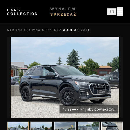
WYNAJEM
☰
EN
SPRZEDAŻ
STRONA GŁÓWNA
/
SPRZEDAŻ
/
AUDI Q5 2021
1
/
22
—
kliknij aby powiększyć