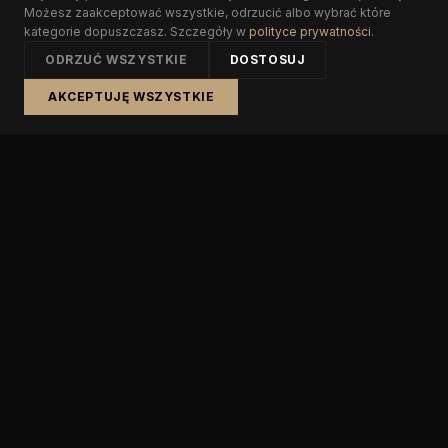
Możesz zaakceptować wszystkie, odrzucić albo wybrać które
kategorie dopuszczasz. Szczegóły w
polityce prywatności
.
ODRZUĆ WSZYSTKIE
DOSTOSUJ
AKCEPTUJĘ WSZYSTKIE
Wynajem aut premium i komis samochodowy w Warszawie.
NAWIGACJA
Wypożyczalnia
Sprzedaż aut