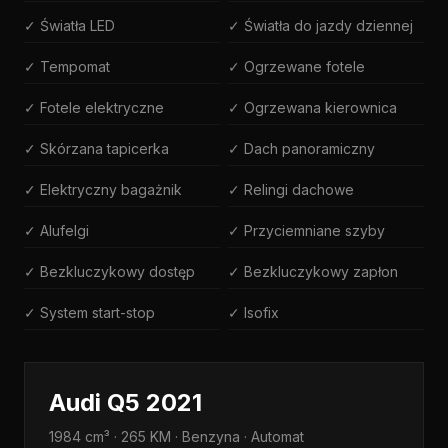
✓ Światła LED
✓ Światła do jazdy dziennej
✓ Tempomat
✓ Ogrzewane fotele
✓ Fotele elektryczne
✓ Ogrzewana kierownica
✓ Skórzana tapicerka
✓ Dach panoramiczny
✓ Elektryczny bagażnik
✓ Relingi dachowe
✓ Alufelgi
✓ Przyciemniane szyby
✓ Bezkluczykowy dostęp
✓ Bezkluczykowy zapłon
✓ System start-stop
✓ Isofix
Audi Q5 2021
1984 cm³ · 265 KM · Benzyna · Automat