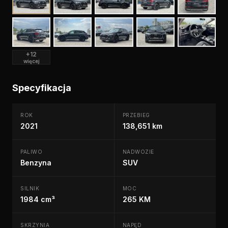
+12
więcej
Specyfikacja
ROK
PRZEBIEG
2021
138,651 km
PALIWO
NADWOZIE
Benzyna
SUV
SILNIK
MOC
1984 cm³
265 KM
SKRZYNIA
NAPĘD