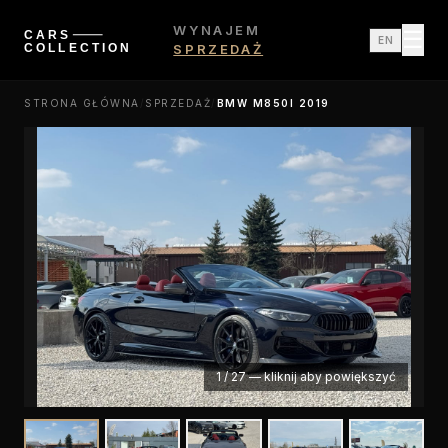
WYNAJEM
☰
EN
SPRZEDAŻ
STRONA GŁÓWNA
/
SPRZEDAŻ
/
BMW M850I 2019
1
/
27
—
kliknij aby powiększyć