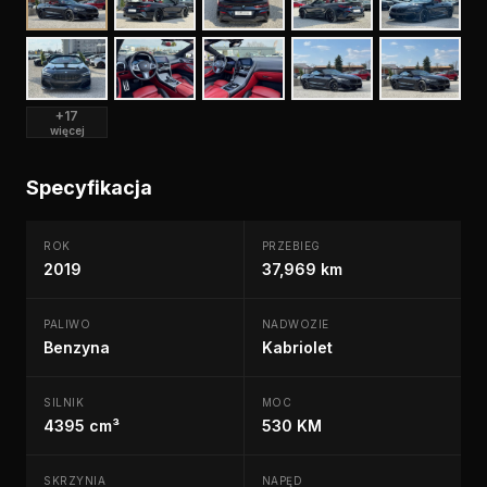
+17
więcej
Specyfikacja
ROK
PRZEBIEG
2019
37,969 km
PALIWO
NADWOZIE
Benzyna
Kabriolet
SILNIK
MOC
4395 cm³
530 KM
SKRZYNIA
NAPĘD