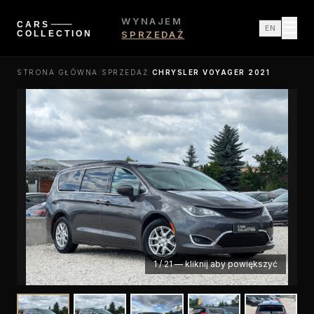
WYNAJEM
☰
EN
SPRZEDAŻ
STRONA GŁÓWNA
/
SPRZEDAŻ
/
CHRYSLER VOYAGER 2021
1
/
21
—
kliknij aby powiększyć