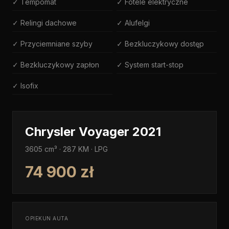
✓ Tempomat
✓ Fotele elektryczne
✓ Relingi dachowe
✓ Alufelgi
✓ Przyciemniane szyby
✓ Bezkluczykowy dostęp
✓ Bezkluczykowy zapłon
✓ System start-stop
✓ Isofix
Chrysler Voyager 2021
3605 cm³ · 287 KM · LPG
74 900 zł
OPIEKUN AUTA