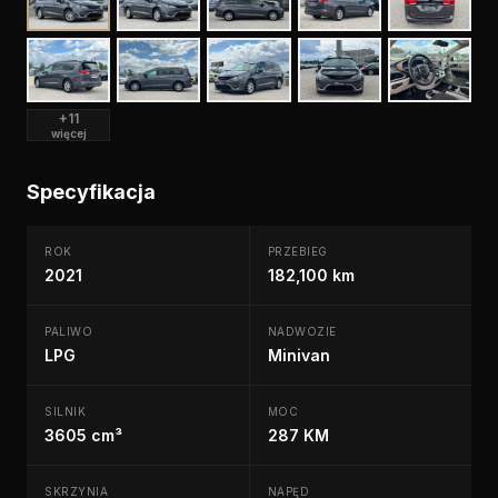
+11
więcej
Specyfikacja
ROK
PRZEBIEG
2021
182,100 km
PALIWO
NADWOZIE
LPG
Minivan
SILNIK
MOC
3605 cm³
287 KM
SKRZYNIA
NAPĘD