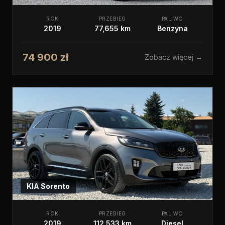
ROK
PRZEBIEG
PALIWO
2019
77,655 km
Benzyna
74 900 zł
Zobacz więcej →
KIA
Sorento
ROK
PRZEBIEG
PALIWO
2019
112,533 km
Diesel