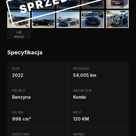
+8
więcej
Specyfikacja
ROK
PRZEBIEG
2022
54,005 km
PALIWO
NADWOZIE
Benzyna
Kombi
SILNIK
MOC
998 cm³
120 KM
SKRZYNIA
NAPĘD