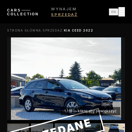
WYNAJEM
☰
EN
SPRZEDAŻ
STRONA GŁÓWNA
/
SPRZEDAŻ
/
KIA CEED 2022
1
/
18
—
kliknij aby powiększyć
SPRZEDANE