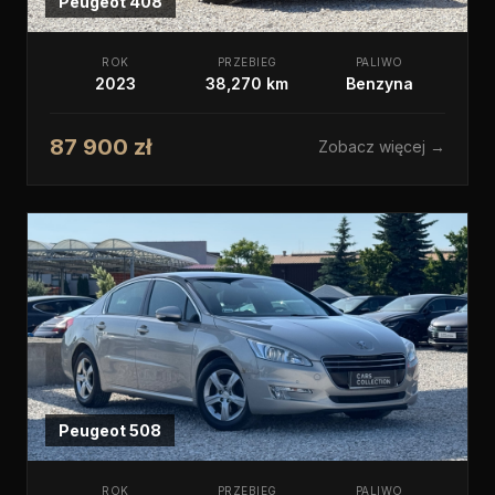
Peugeot
408
ROK
PRZEBIEG
PALIWO
2023
38,270 km
Benzyna
87 900 zł
Zobacz więcej →
Peugeot
508
ROK
PRZEBIEG
PALIWO