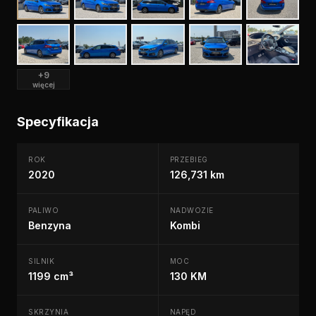
+9
więcej
Specyfikacja
ROK
PRZEBIEG
2020
126,731 km
PALIWO
NADWOZIE
Benzyna
Kombi
SILNIK
MOC
1199 cm³
130 KM
SKRZYNIA
NAPĘD