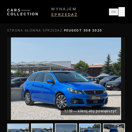
WYNAJEM
☰
EN
SPRZEDAŻ
STRONA GŁÓWNA
/
SPRZEDAŻ
/
PEUGEOT 308 2020
1
/
19
—
kliknij aby powiększyć