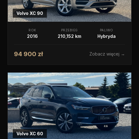
Volvo
XC 90
ROK
PRZEBIEG
PALIWO
2016
210,152 km
Hybryda
94 900 zł
Zobacz więcej →
Volvo
XC 60