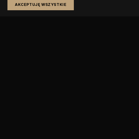
AKCEPTUJĘ WSZYSTKIE
Wynajem aut premium i komis samochodowy w Warszawie.
NAWIGACJA
Wypożyczalnia
Sprzedaż aut
Katalog wynajmu
Katalog sprzedaży
Sprzedaj auto
Blog