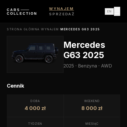
WYNAJEM
☰
EN
SPRZEDAŻ
STRONA GŁÓWNA
/
WYNAJEM
/
MERCEDES G63 2025
Mercedes
G63 2025
2025
·
Benzyna
·
AWD
Cennik
DOBA
WEEKEND
4 000 zł
8 000 zł
TYDZIEŃ
MIESIĄC